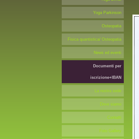
Yoga Parkinson
Osteopatia
Fisica quantistica/ Osteopatia
News ed eventi
Documenti per
iscrizione+IBAN
La nostra sede
Dove siamo
Contatti
Foto Gallery