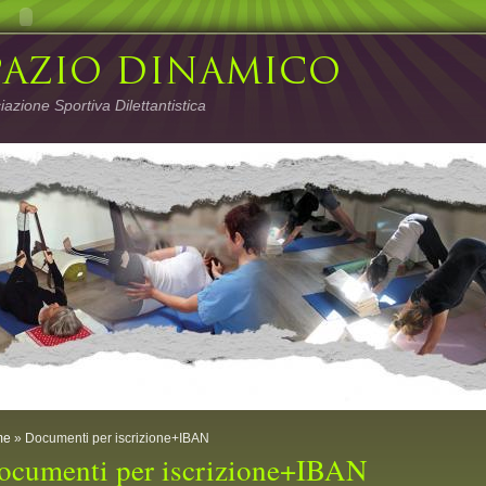
azione Sportiva Dilettantistica
me
» Documenti per iscrizione+IBAN
ocumenti per iscrizione+IBAN