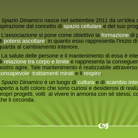
Spazio Dinamico
nasce nel settembre 2011 da un’idea 
ispirazione dal concetto di
spazio cellulare
e del suo prog
L’associazione si pone come obiettivo la
formazione
di 
di
potersi ascoltare
, in quanto esso rappresenta l’inizio d
guarda al cambiamento interiore.
La salute delle persone e il mantenimento di essa è in
di
relazione tra corpo e limite
e rappresenta la conseguenza
nostro agire. Tale mantenimento è realizzabile attraverso
consapevole
,
trattamenti mirati
e il
respiro
.
Spazio Dinamico
è un luogo di
cultura
e di
scambio inte
aperto a tutti coloro che sono curiosi e desiderosi di reali
propri progetti, volti al vivere in armonia con sé stessi, co
che li circonda.