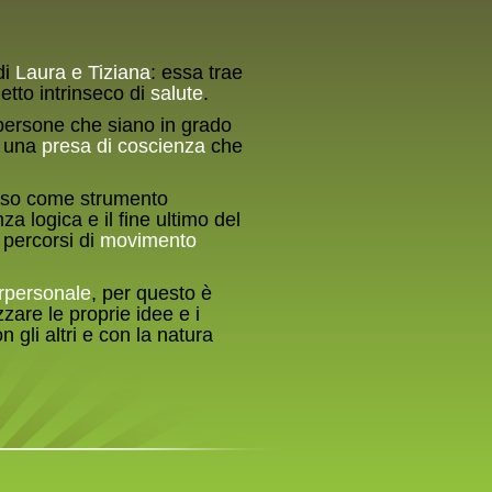
di
Laura e Tiziana
: essa trae
etto intrinseco di
salute
.
persone che siano in grado
i una
presa
di coscienza
che
teso come strumento
 logica e il fine ultimo del
 percorsi di
movimento
rpersonale
, per questo è
zzare le proprie idee e i
n gli altri e con la natura